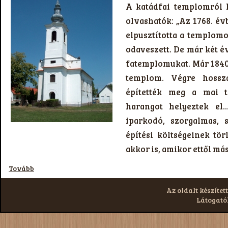
A katádfai templomról I
olvashatók: „Az 1768. év
elpusztította a templomo
odaveszett. De már két é
fatemplomukat. Már 1840
templom. Végre hossza
építették meg a mai 
harangot helyeztek e
iparkodó, szorgalmas, 
építési költségeinek tö
akkor is, amikor ettől m
Tovább
Az oldalt készített
Látogatók