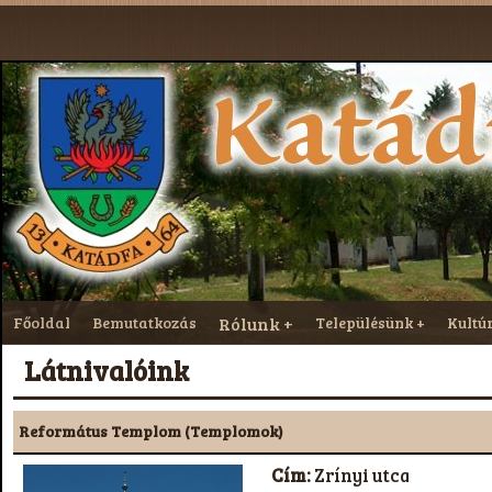
Főoldal
Bemutatkozás
Rólunk
Településünk
Kultú
Látnivalóink
Református Templom (Templomok)
Cím:
Zrínyi utca