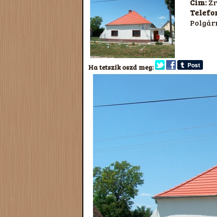
Cím:
Zr
Telefo
Polgár
Ha tetszik oszd meg: