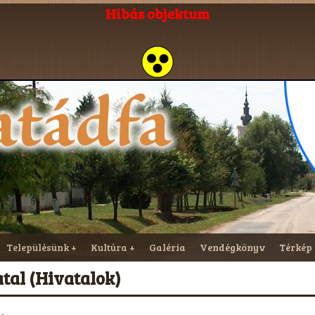
Hibás objektum
Településünk
Kultúra
Galéria
Vendégkönyv
Térkép
al (Hivatalok)