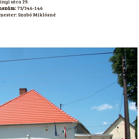
ínyi utca 29.
nszám:
73/346-146
mester: Szabó Miklósné