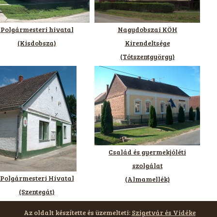
Polgármesteri hivatal
Nagydobszai KÖH
(Kisdobsza)
Kirendeltsége
(Tótszentgyörgy)
Család és gyermekjóléti
szolgálat
Polgármesteri Hivatal
(Almamellék)
(Szentegát)
Az oldalt készítette és üzemelteti:
Szigetvár és Vidéke